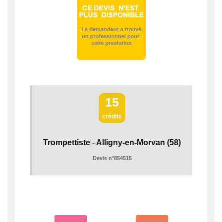
15
crédits
Trompettiste
-
Alligny-en-Morvan
(58)
Devis n°854515