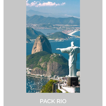
PACK RIO
> Obtenez 60 contrats signés garantis
> Vos crédits sont valables A VIE
> Seuls 5 Pros en concurrence par contact acheté !
> Achetez vos demandes de devis sans limitation Géographique.
> Option Assurance : Si vous n'êtes pas engagés par le client nous
vous REMBOURSONS votre achat.
> Bénéficiez d'un crédit à 0.68 euros ttc
> Paiement en plusieurs fois possible au 04 91 50 49 18.
PACK RIO