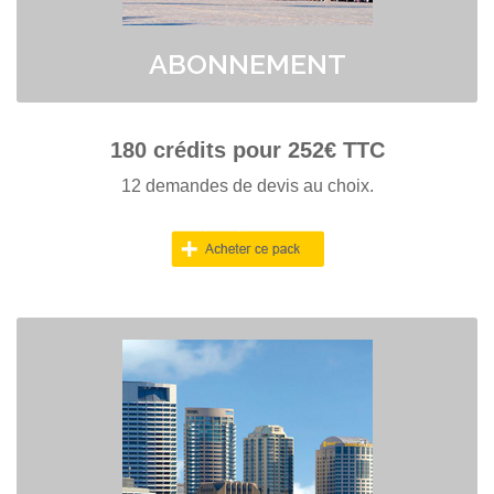
ABONNEMENT
180
crédits pour
252
€ TTC
12 demandes de devis au choix.
PACK SYDNEY
> Obtenez 6 contrats signés garantis
> Vos crédits sont valables A VIE