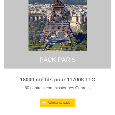
> Option Assurance : Si vous n'êtes pas engagés par le client nous
vous REMBOURSONS votre achat.
> Bénéficiez d'un crédit à 0.65 euros ttc
> Paiement en plusieurs fois possible au 04 91 50 49 18.
PACK PARIS
18000
crédits pour
11700
€ TTC
80 contrats commissionnés Garantis