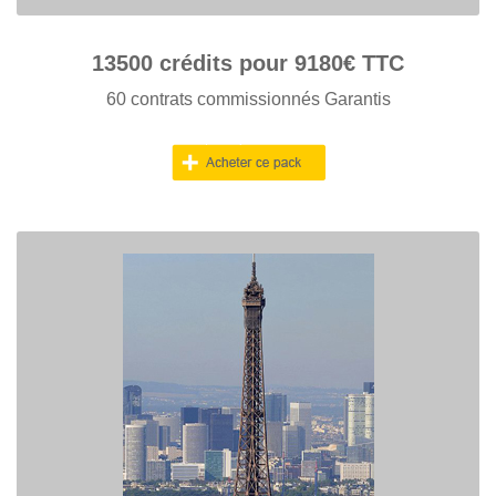
13500
crédits pour
9180
€ TTC
60 contrats commissionnés Garantis
PACK PARIS
> Obtenez 80 contrats signés garantis
> Vos crédits sont valables A VIE
> Seuls 5 Pros en concurrence par contact acheté !
> Achetez vos demandes de devis sans limitation Géographique.