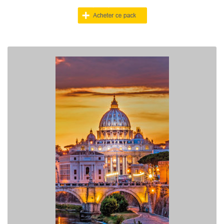
PACK ROME
> Obtenez 10 contrats signés garantis
> Vos crédits sont valables A VIE
> Seuls 5 Pros en concurrence par contact acheté !
> Achetez vos demandes de devis sans limitation Géographique.
> Option Assurance : Si vous n'êtes pas engagés par le client nous
vous REMBOURSONS votre achat.
> Bénéficiez d'un crédit à 1 euro ttc
> Paiement en plusieurs fois possible au 04 91 50 49 18.