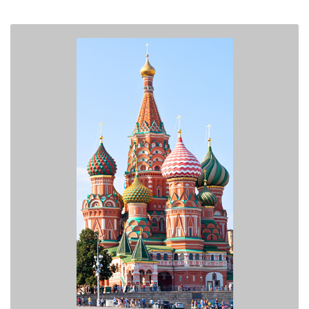
ABONNEMENT
> Optez pour l'abonnement Devis Market SANS ENGAGEMENT !
> Seuls 5 Pros en concurrence par contact acheté !
> Vos crédits sont valables A VIE
> Vous arrêtez quand vous voulez (sur simple envoi de mail)
> 252 euros TTC / mois
> 180 crédits / mois
> Achetez 12 demandes de devis au choix / mois