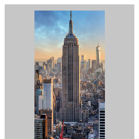
PACK NEW YORK
> Obtenez 100 contrats signés garantis
> Vos crédits sont valables A VIE
> Seuls 5 Pros en concurrence par contact acheté !
> Achetez vos demandes de devis sans limitation Géographique.
> Option Assurance : Si vous n'êtes pas engagés par le client nous
vous REMBOURSONS votre achat.
> Bénéficiez d'un crédit à 0.62 euros ttc
> Paiement en plusieurs fois possible au 04 91 50 49 18.