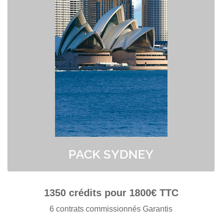
> Seuls 5 Pros en concurrence par contact acheté !
> Achetez vos demandes de devis sans limitation Géographique.
> Option Assurance : Si vous n'êtes pas engagés par le client nous
vous REMBOURSONS votre achat.
> Bénéficiez d'un crédit à 1.33 euros ttc
> Paiement en plusieurs fois possible au 04 91 50 49 18.
PACK SYDNEY
1350
crédits pour
1800
€ TTC
6 contrats commissionnés Garantis