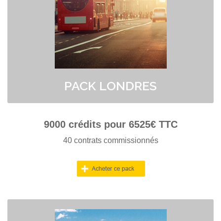
> Bénéficiez d'un crédit à 0.72 euro ttc
> Paiement en plusieurs fois possible au 04 91 50 49 18.
PACK LONDRES
9000
crédits pour
6525
€ TTC
40 contrats commissionnés