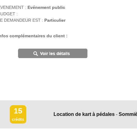
EVENEMENT :
Evénement public
UDGET :
E DEMANDEUR EST :
Particulier
nfos complémentaires du client :
15
Location de kart à pédales
-
Sommiè
crédits