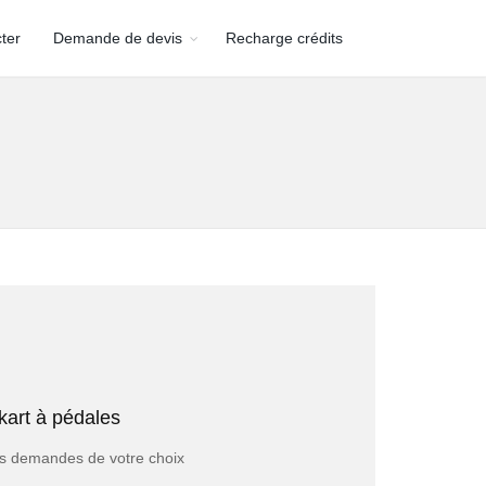
ter
Demande de devis
Recharge crédits
evis Devis Market
fessionnels maximum
kart à pédales
USIVITE pour supprimer toute concurrence.
alors la garantie d’être remboursé de votre achat
 les demandes de votre choix
client !