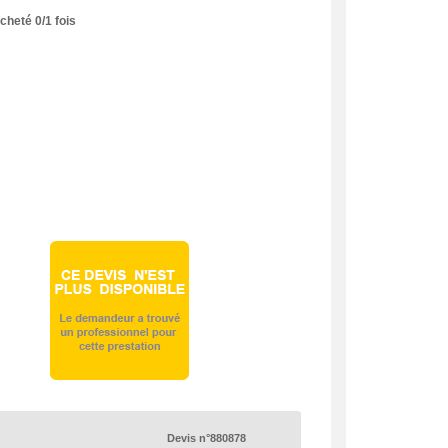
acheté
0
/
1
fois
Devis n°880878