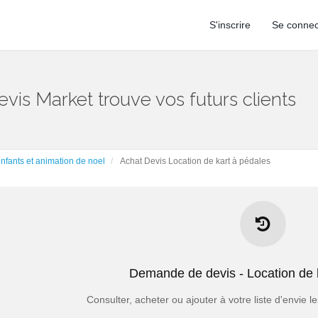
S'inscrire
Se connec
evis Market trouve vos futurs clients
nfants et animation de noel
Achat Devis Location de kart à pédales
Les points forts des Demandes de d
- Chaque demande n’est vendue qu'à 5 pro
Demande de devis - Location de 
- Vous pouvez choisir d'acheter vos demandes avec l'option EXCL
oisissez d’acheter vos demandes avec l’option ASSURANCE, vous avez 
Consulter, acheter ou ajouter à votre liste d'envie
si vous n’êtes pas engagé par le 