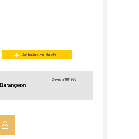
Devis n°884978
-Barangeon