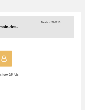
Devis n°890210
main-des-
acheté
0
/
5
fois