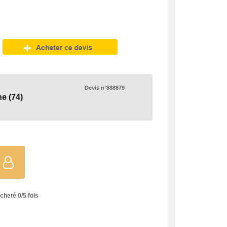
Devis n°888879
ne
(74)
acheté
0
/
5
fois