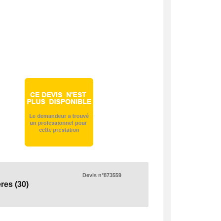
Devis n°873559
res
(30)