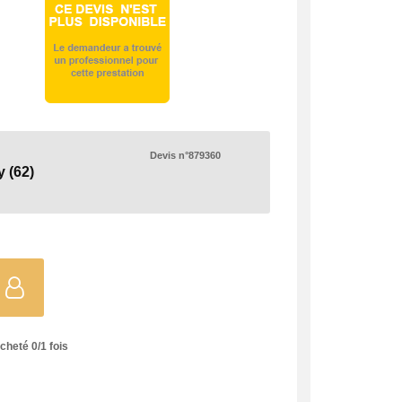
Devis n°879360
y
(62)
acheté
0
/
1
fois