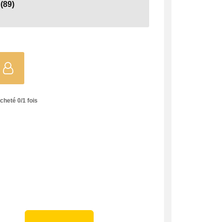
(89)
acheté
0
/
1
fois