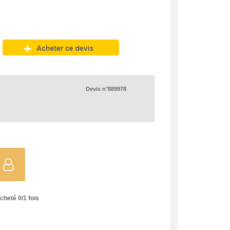
Devis n°889978
acheté
0
/
1
fois