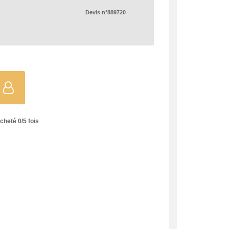
Devis n°889720
)
acheté
0
/
5
fois