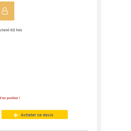
acheté
0
/
2
fois
en profiter !