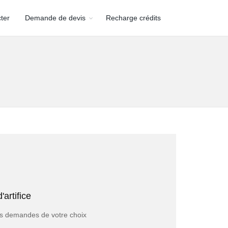
ter
Demande de devis
Recharge crédits
evis Devis Market
fessionnels maximum
artifice
USIVITE pour supprimer toute concurrence.
alors la garantie d’être remboursé de votre achat
 les demandes de votre choix
client !