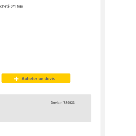
acheté
0
/
4
fois
Devis n°889933