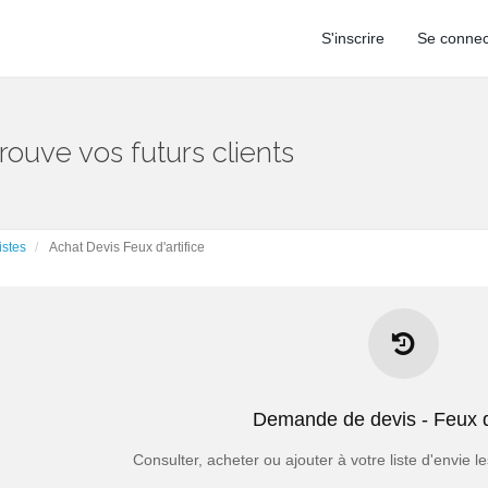
S'inscrire
Se connec
trouve vos futurs clients
istes
Achat Devis Feux d'artifice
Les points forts des Demandes de d
- Chaque demande n’est vendue qu'à 5 pro
Demande de devis - Feux d'
- Vous pouvez choisir d'acheter vos demandes avec l'option EXCL
oisissez d’acheter vos demandes avec l’option ASSURANCE, vous avez 
Consulter, acheter ou ajouter à votre liste d'envie
si vous n’êtes pas engagé par le 