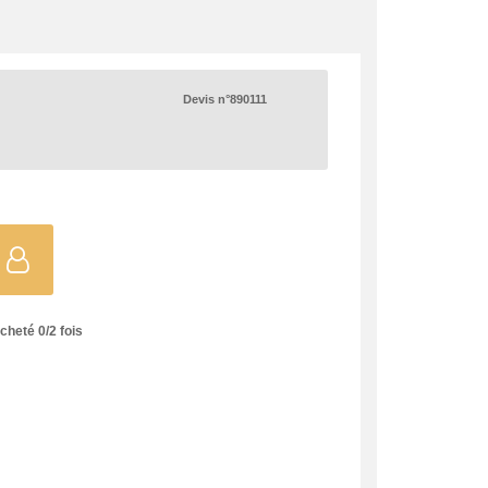
Devis n°890111
acheté
0
/
2
fois