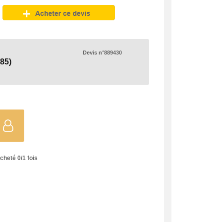
Devis n°889430
(85)
acheté
0
/
1
fois