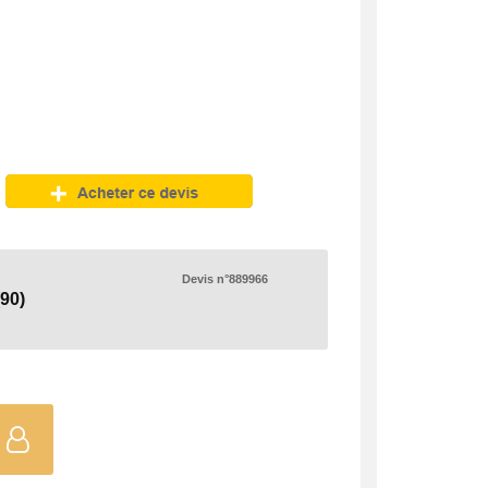
Devis n°889966
(90)