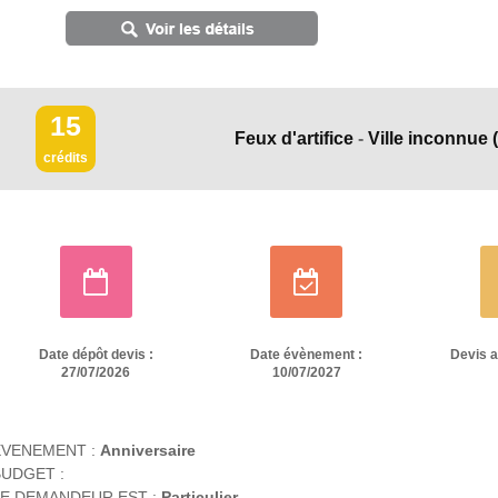
15
Feux d'artifice
-
Ville inconnue
crédits
Date dépôt devis :
Date évènement :
Devis 
27/07/2026
10/07/2027
EVENEMENT :
Anniversaire
UDGET :
E DEMANDEUR EST :
Particulier