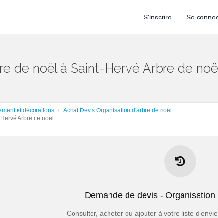
S'inscrire
Se connec
bre de noël à Saint-Hervé Arbre de noë
ement et décorations
Achat Devis Organisation d'arbre de noël
-Hervé Arbre de noël
Les points forts des Demandes de d
- Chaque demande n’est vendue qu'à 5 pro
Demande de devis - Organisation 
- Vous pouvez choisir d'acheter vos demandes avec l'option EXCL
oisissez d’acheter vos demandes avec l’option ASSURANCE, vous avez 
Consulter, acheter ou ajouter à votre liste d'env