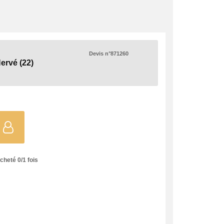
client !
Devis n°871260
Hervé
(22)
acheté
0
/
1
fois