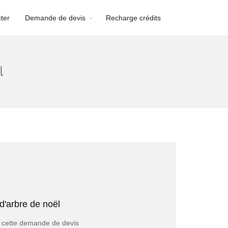
ter
Demande de devis
Recharge crédits
l
evis Devis Market
fessionnels maximum
d'arbre de noël
USIVITE pour supprimer toute concurrence.
alors la garantie d’être remboursé de votre achat
ie cette demande de devis