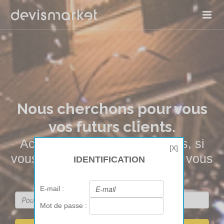
Nous cherchons pour vous
vos futurs clients.
Achetez à l’unité vos contacts, si
[X]
vous n’êtes pas engagés nous vous
IDENTIFICATION
les remboursons !
E-mail :
Mot de passe :