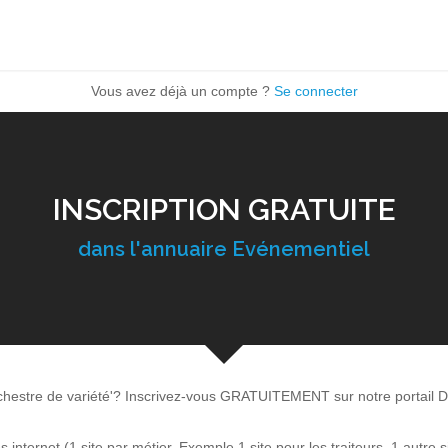
Vous avez déjà un compte ?
Se connecter
INSCRIPTION GRATUITE
dans l'annuaire Evénementiel
rchestre de variété'? Inscrivez-vous GRATUITEMENT sur notre portail D
internet (1 site par métier. Exemple 1 site pour les traiteurs, 1 autre s