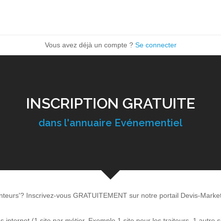
Vous avez déjà un compte ?
Se connecter
INSCRIPTION GRATUITE
dans l'annuaire Evénementiel
onteurs'? Inscrivez-vous GRATUITEMENT sur notre portail Devis-Market
internet (1 site par métier. Exemple 1 site pour les traiteurs, 1 autre s